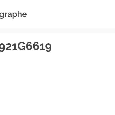
ographe
0921G6619